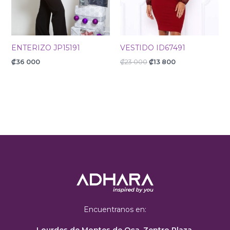
ENTERIZO JP15191
VESTIDO ID67491
₡
36 000
₡
23 000
₡
13 800
Encuentranos en: