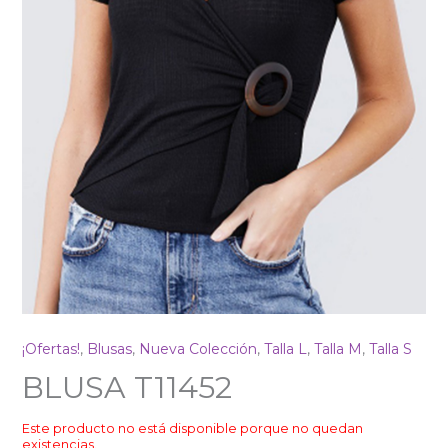
¡Ofertas!
,
Blusas
,
Nueva Colección
,
Talla L
,
Talla M
,
Talla S
BLUSA T11452
Este producto no está disponible porque no quedan
existencias.