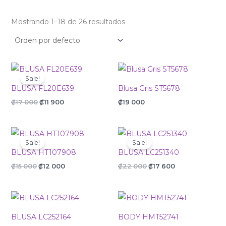
Mostrando 1–18 de 26 resultados
Original
Current
price
price
Sale!
was:
is:
BLUSA FL20E639
Blusa Gris ST5678
₡17
₡11
000.
900.
₡
17 000
₡
11 900
₡
19 000
Original
Current
Original
Current
price
price
price
price
Sale!
Sale!
was:
is:
was:
is:
BLUSA HT107908
BLUSA LC251340
₡15
₡12
₡22
₡17
000.
000.
000.
600.
₡
15 000
₡
12 000
₡
22 000
₡
17 600
BLUSA LC252164
BODY HMT52741