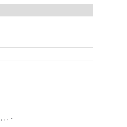
s con
*