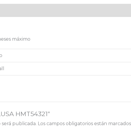
aloraciones (0)
 meses máximo
do
ll
BLUSA HMT54321”
 será publicada.
Los campos obligatorios están marcado