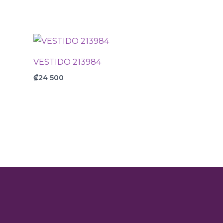
VESTIDO 213984
₡
24 500