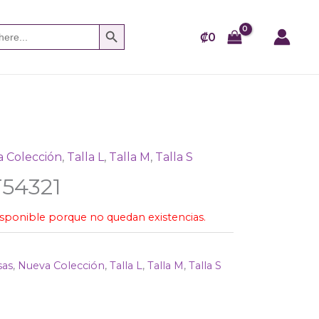
SEARCH BUTTON
₡
0
 Colección
,
Talla L
,
Talla M
,
Talla S
54321
isponible porque no quedan existencias.
sas
,
Nueva Colección
,
Talla L
,
Talla M
,
Talla S