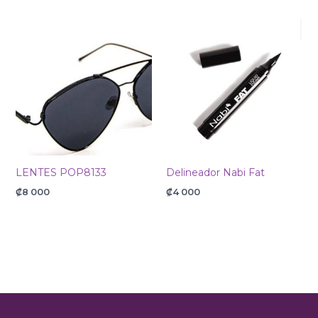
LENTES POP8133
Delineador Nabi Fat
₡
8 000
₡
4 000