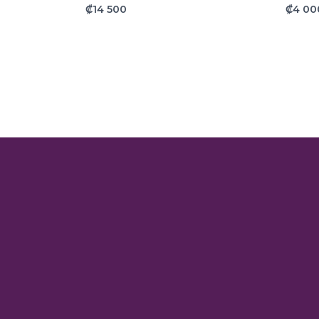
₡
14 500
₡
4 00