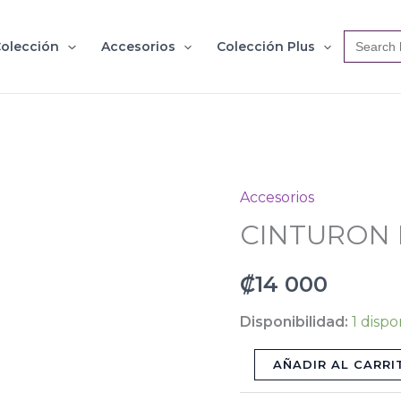
Search
olección
Accesorios
Colección Plus
for:
Accesorios
CINTURON
CINTURON 
BEIGE
JCB1466
₡
14 000
cantidad
Disponibilidad:
1 dispo
AÑADIR AL CARRI