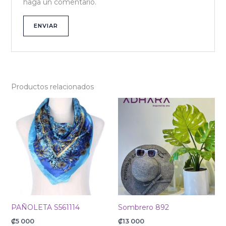
haga un comentario.
Productos relacionados
PAÑOLETA S561114
Sombrero 892
₡
5 000
₡
13 000