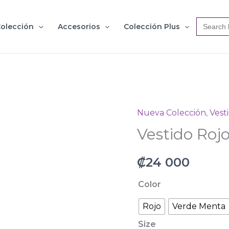
Search
olección
Accesorios
Colección Plus
for:
Nueva Colección
,
Vest
Vestido
Vestido Roj
Rojo
y
₡
24 000
Verde
Maxxi
Color
cantidad
Rojo
Verde Menta
Size