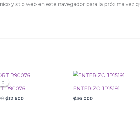
ico y sitio web en este navegador para la próxima vez 
Original
Current
price
price
le!
le!
was:
is:
T R90076
ENTERIZO JP15191
₡18
₡12
000.
600.
00
₡
12 600
₡
36 000