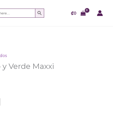
SEARCH BUTTON
₡
0
idos
o y Verde Maxxi