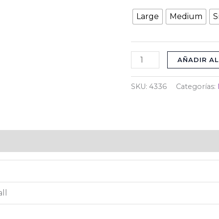
Large
Medium
S
AÑADIR AL
SKU:
4336
Categorías:
)
ll