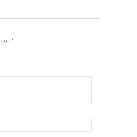
s con
*