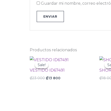
Guardar mi nombre, correo electrón
Productos relacionados
Original
Current
price
price
Sale!
Sale!
Sa
Sa
was:
is:
VESTIDO ID67491
SHOR
₡23
₡13
000.
800.
₡
23 000
₡
13 800
₡
18 0