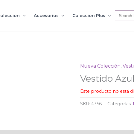
Search
olección
Accesorios
Colección Plus
for:
Nueva Colección
,
Vest
Vestido Azu
Este producto no está d
SKU:
4356
Categorías: