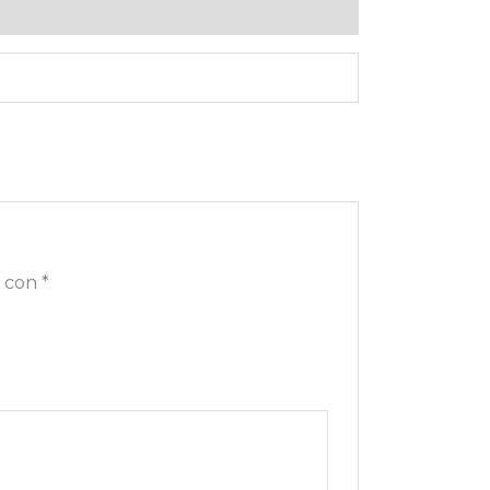
s con
*