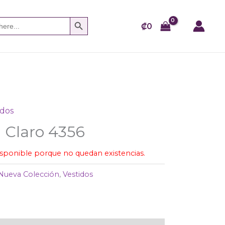
SEARCH BUTTON
₡
0
idos
l Claro 4356
isponible porque no quedan existencias.
Nueva Colección
,
Vestidos