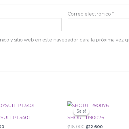
Correo electrónico
*
ico y sitio web en este navegador para la próxima vez 
Original
Current
price
price
Sale!
Sale!
was:
is:
SUIT PT3401
SHORT R90076
₡18
₡12
000.
600.
00
₡
18 000
₡
12 600