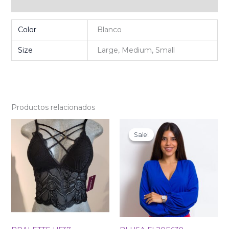
Valoraciones (0)
Color
Blanco
Size
Large, Medium, Small
Productos relacionados
Original
Current
price
price
Sale!
Sale!
was:
is:
₡17
₡11
000.
900.