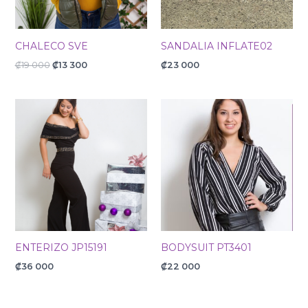
CHALECO SVE
SANDALIA INFLATE02
₡
19 000
₡
13 300
₡
23 000
ENTERIZO JP15191
BODYSUIT PT3401
₡
36 000
₡
22 000