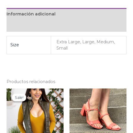
Información adicional
Valoraciones (0)
Extra Large, Large, Medium,
Size
Small
Productos relacionados
Original
Current
price
price
Sale!
Sale!
was:
is:
₡19
₡13
000.
300.