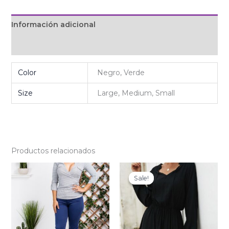
Información adicional
Valoraciones (0)
Color
Negro, Verde
Size
Large, Medium, Small
Productos relacionados
Original
Current
price
price
Sale!
Sale!
was:
is:
₡24
₡14
000.
400.