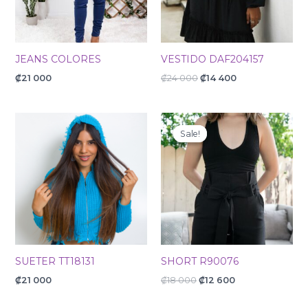
JEANS COLORES
VESTIDO DAF204157
₡
21 000
₡
24 000
₡
14 400
Original
Current
price
price
Sale!
Sale!
was:
is:
₡18
₡12
000.
600.
SUETER TT18131
SHORT R90076
₡
21 000
₡
18 000
₡
12 600