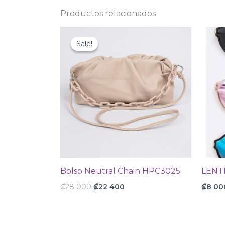
Productos relacionados
Original
Current
price
price
Sale!
Sale!
was:
is:
₡28
₡22
000.
400.
Bolso Neutral Chain HPC3025
LENT
₡
28 000
₡
22 400
₡
8 00