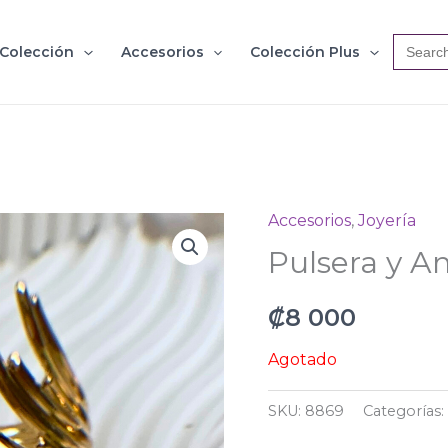
Searc
Colección
Accesorios
Colección Plus
for:
Accesorios
,
Joyería
Pulsera y A
₡
8 000
Agotado
SKU:
8869
Categorías