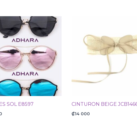
ES SOL E8597
CINTURON BEIGE JCB146
0
₡
14 000