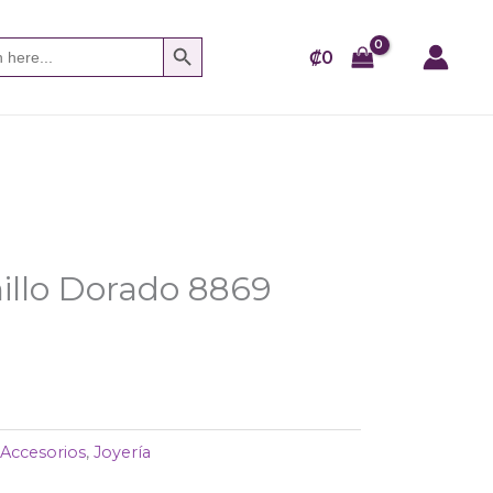
SEARCH BUTTON
h
₡
0
nillo Dorado 8869
:
Accesorios
,
Joyería