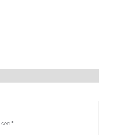
s con
*