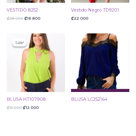
VESTIDO 8252
Vestido Negro TD9201
₡
28 000
₡
16 800
₡
22 000
Original
Current
price
price
Sale!
Sale!
was:
is:
₡15
₡12
000.
000.
BLUSA HT107908
BLUSA LC252164
₡
15 000
₡
12 000