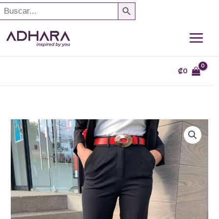
SEARCH BUTTON
Search
Ir
or:
al
contenido
₡
0
Pantalon
Blanco,
Beige,
Gris,
Verde,
Cafe,
Negro
y