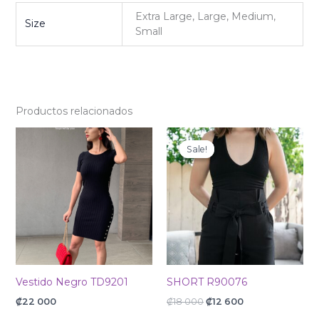
Extra Large, Large, Medium,
Size
Small
Productos relacionados
Original
Current
price
price
Sale!
Sale!
was:
is:
₡18
₡12
000.
600.
Vestido Negro TD9201
SHORT R90076
₡
22 000
₡
18 000
₡
12 600