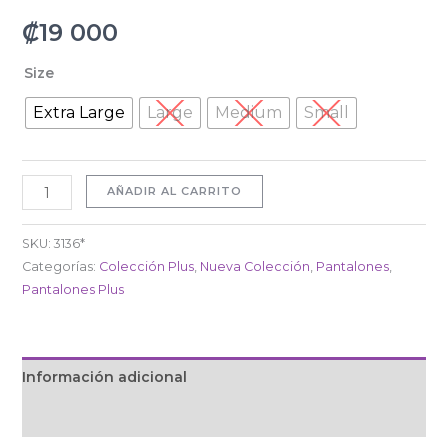
₡
19 000
Size
Extra Large
Large
Medium
Small
AÑADIR AL CARRITO
SKU:
3136*
Categorías:
Colección Plus
,
Nueva Colección
,
Pantalones
,
Pantalones Plus
Información adicional
Valoraciones (0)