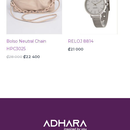
Bolso Neutral Chain
RELOJ 8814
HPC3025
₡
21 000
₡
28 000
₡
22 400