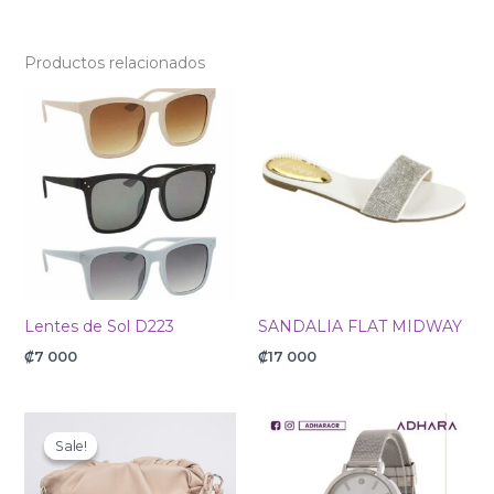
Productos relacionados
Lentes de Sol D223
SANDALIA FLAT MIDWAY
₡
7 000
₡
17 000
Original
Current
price
price
Sale!
Sale!
was:
is:
₡28
₡22
000.
400.