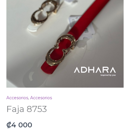
Accesorios
,
Accesorios
Faja 8753
₡
4 000