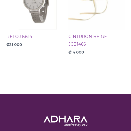
RELOJ 8814
CINTURON BEIGE
JCB1466
₡
21 000
₡
14 000