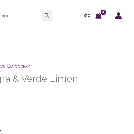
SEARCH BUTTON
₡
0
va Colección
ra & Verde Limon
n