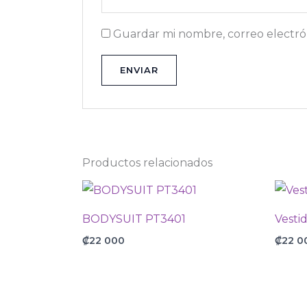
Guardar mi nombre, correo electrón
Productos relacionados
BODYSUIT PT3401
Vesti
₡
22 000
₡
22 0