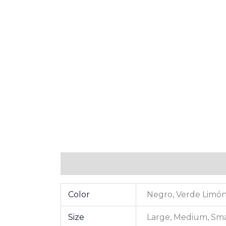
Información adicional
Valoraciones (0
Color
Negro, Verde Limó
Size
Large, Medium, Sma