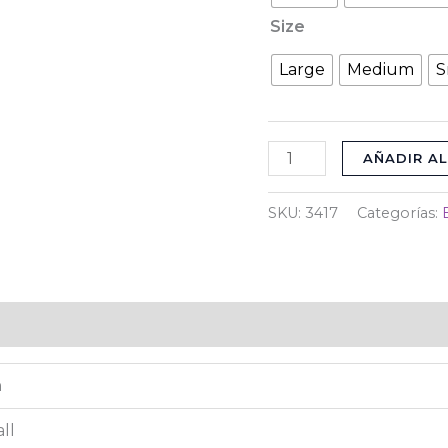
Size
Large
Medium
S
AÑADIR AL
SKU:
3417
Categorías:
)
n
ll