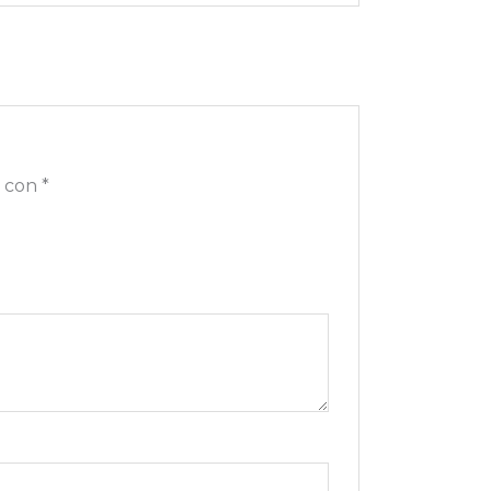
s con
*