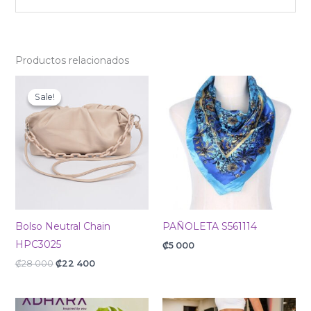
Productos relacionados
Original
Current
price
price
Sale!
Sale!
was:
is:
₡28
₡22
000.
400.
Bolso Neutral Chain
PAÑOLETA S561114
HPC3025
₡
5 000
₡
28 000
₡
22 400