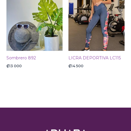
Sombrero 892
LICRA DEPORTIVA LC115
₡
13 000
₡
14 500