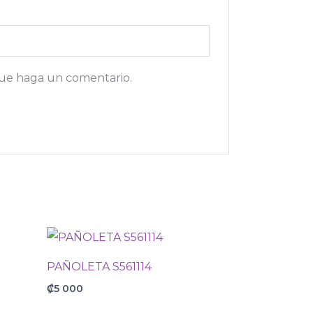
que haga un comentario.
PAÑOLETA S561114
₡
5 000