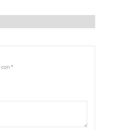
s con
*