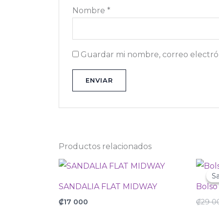
Nombre
*
Guardar mi nombre, correo electrón
Productos relacionados
Sa
Sa
SANDALIA FLAT MIDWAY
Bolso
₡
17 000
₡
29 0