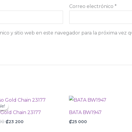
Correo electrónico
*
ico y sitio web en este navegador para la próxima vez 
Original
Current
price
price
le!
le!
was:
is:
 Gold Chain 23177
BATA BW1947
₡29
₡23
000.
200.
00
₡
23 200
₡
25 000