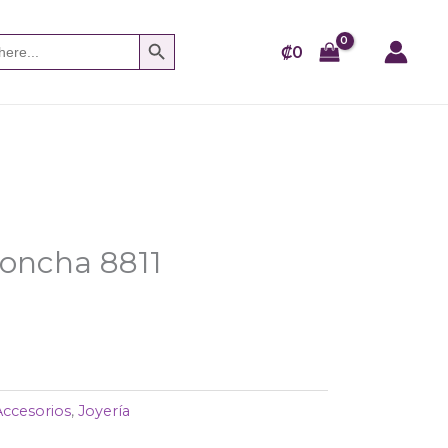
SEARCH BUTTON
₡
0
Concha 8811
Accesorios
,
Joyería