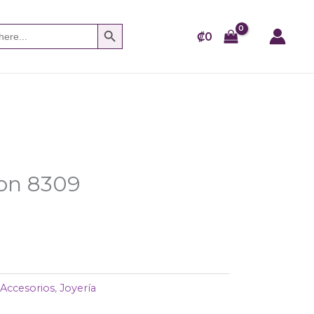
SEARCH BUTTON
₡
0
bon 8309
:
Accesorios
,
Joyería