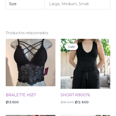
Size
Large, Medium, Small
Productos relacionados
Original
Current
price
price
Sale!
Sale!
was:
is:
₡18
₡12
000.
600.
BRALETTE H537
SHORT R90076
₡
13 500
₡
18 000
₡
12 600