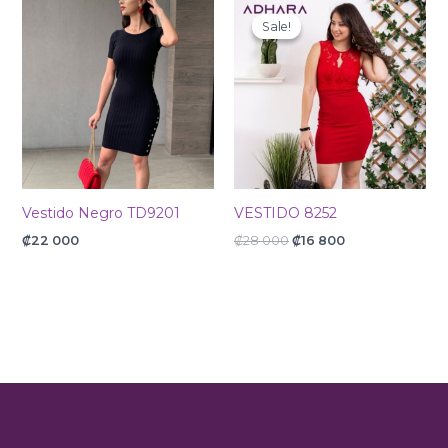
Original
Current
price
price
Sale!
Sale!
was:
is:
₡28
₡16
000.
800.
Vestido Negro TD9201
VESTIDO 8252
₡
22 000
₡
28 000
₡
16 800