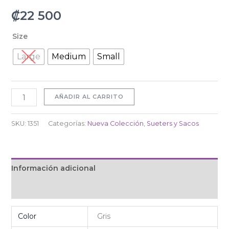
₡
22 500
Size
Large
Medium
Small
AÑADIR AL CARRITO
SKU:
1351
Categorías:
Nueva Colección
,
Sueters y Sacos
Información adicional
Valoraciones (0)
Color
Gris