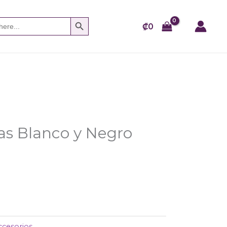
SEARCH BUTTON
₡
0
as Blanco y Negro
ccesorios