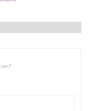
s con
*