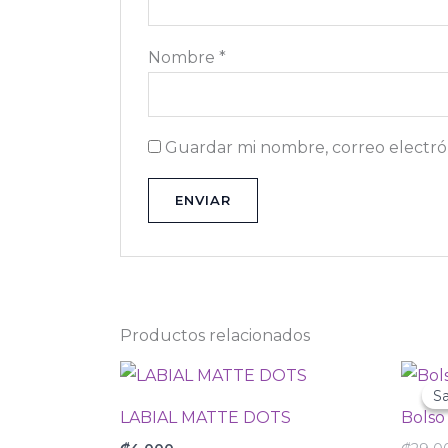
Nombre
*
Guardar mi nombre, correo electrón
Productos relacionados
Sa
Sa
LABIAL MATTE DOTS
Bolso