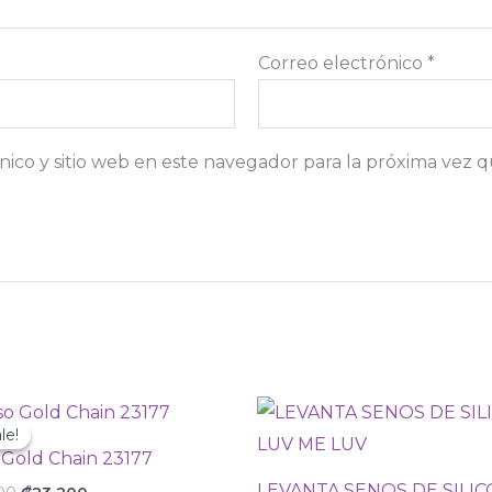
Correo electrónico
*
ico y sitio web en este navegador para la próxima vez 
Original
Current
price
price
le!
le!
was:
is:
 Gold Chain 23177
₡29
₡23
000.
200.
LEVANTA SENOS DE SILI