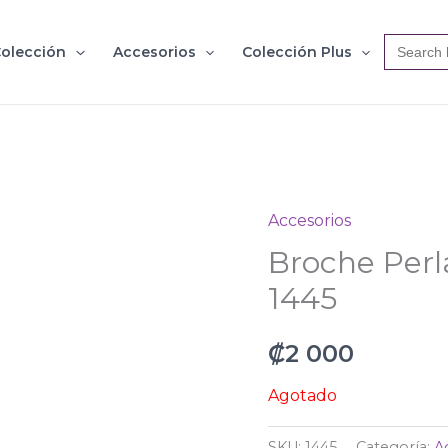
Search
olección
Accesorios
Colección Plus
for:
Accesorios
Broche Perl
1445
₡
2 000
Agotado
SKU:
1445
Categoría:
A