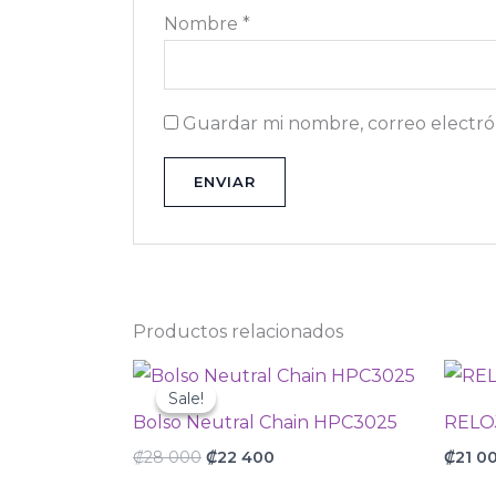
Nombre
*
Guardar mi nombre, correo electrón
Productos relacionados
Original
Current
price
price
Sale!
Sale!
was:
is:
Bolso Neutral Chain HPC3025
RELO
₡28
₡22
000.
400.
₡
28 000
₡
22 400
₡
21 0