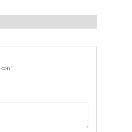
s con
*