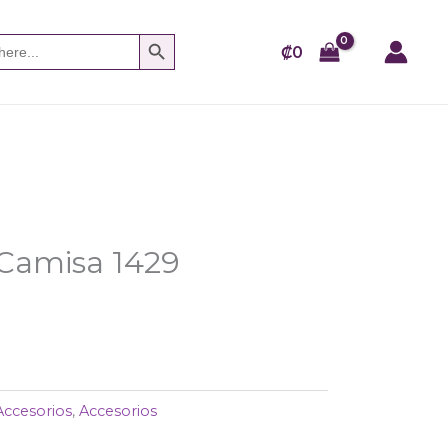
SEARCH BUTTON
₡
0
 Camisa 1429
Accesorios
,
Accesorios