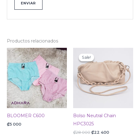
Productos relacionados
Original
Current
price
price
Sale!
Sale!
was:
is:
₡28
₡22
000.
400.
BLOOMER C600
Bolso Neutral Chain
HPC3025
₡
5 000
₡
28 000
₡
22 400