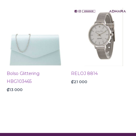
Bolso Glittering
RELOJ 8814
HBG103465
₡
21 000
₡
13 000