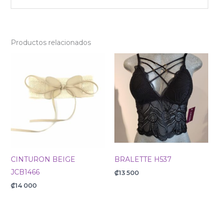
Productos relacionados
CINTURON BEIGE
BRALETTE H537
JCB1466
₡
13 500
₡
14 000
Original
Current