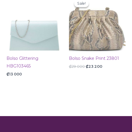
price
price
Sale!
Sale!
was:
is:
₡29
₡23
000.
200.
Bolso Glittering
Bolso Snake Print 23801
HBG103465
₡
29 000
₡
23 200
₡
13 000