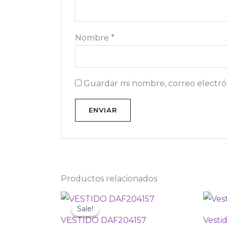
Nombre
*
Guardar mi nombre, correo electrón
Productos relacionados
Original
Current
price
price
Sale!
Sale!
was:
is:
VESTIDO DAF204157
Vesti
₡24
₡14