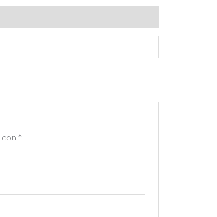
s con
*