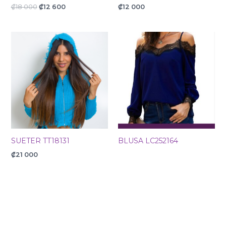
₡
18 000
₡
12 600
₡
12 000
SUETER TT18131
BLUSA LC252164
₡
21 000