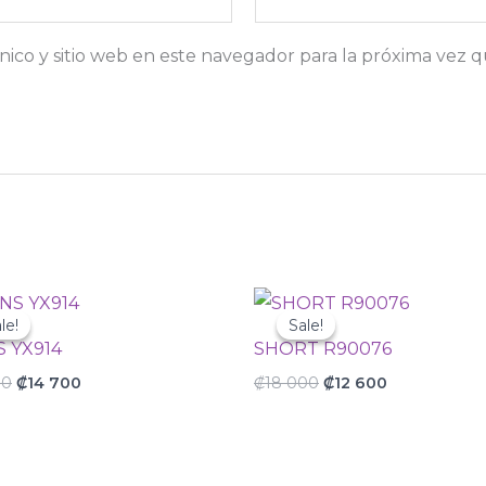
ico y sitio web en este navegador para la próxima vez 
Original
Current
Original
Current
price
price
price
price
le!
le!
Sale!
Sale!
was:
is:
was:
is:
S YX914
SHORT R90076
₡21
₡14
₡18
₡12
000.
700.
000.
600.
00
₡
14 700
₡
18 000
₡
12 600