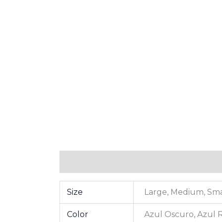
Información adicional
Valoraciones (0
Size
Large, Medium, Sma
Color
Azul Oscuro, Azul R