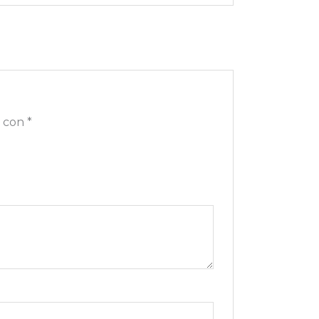
s con
*