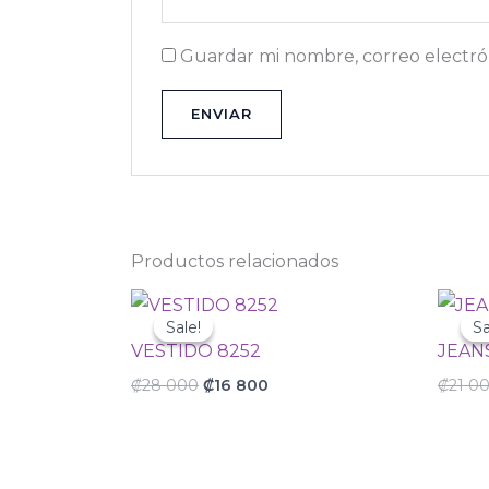
Guardar mi nombre, correo electrón
Productos relacionados
Original
Current
price
price
Sale!
Sale!
Sa
Sa
was:
is:
VESTIDO 8252
JEAN
₡28
₡16
000.
800.
₡
28 000
₡
16 800
₡
21 0