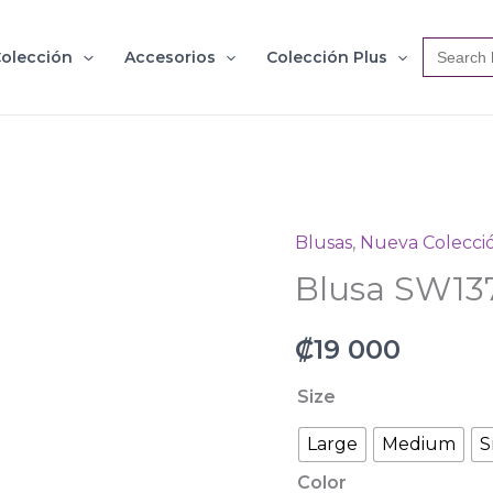
Search
olección
Accesorios
Colección Plus
for:
Blusas
,
Nueva Colecci
Blusa
Blusa SW13
SW13722
cantidad
₡
19 000
Size
Large
Medium
S
Color