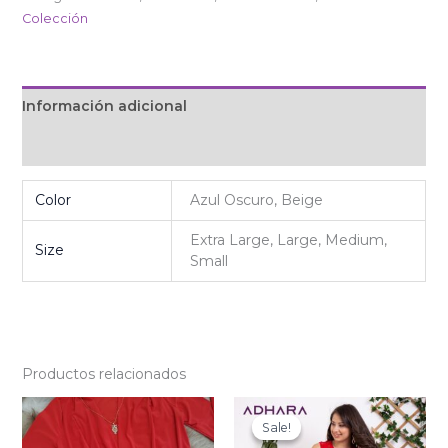
Colección
Información adicional
Valoraciones (0)
Color
Azul Oscuro, Beige
Extra Large, Large, Medium,
Size
Small
Productos relacionados
Original
Current
price
price
Sale!
Sale!
was:
is: