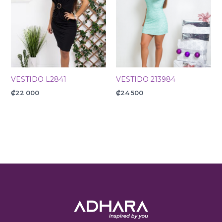
VESTIDO L2841
VESTIDO 213984
₡
22 000
₡
24 500