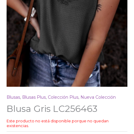
Blusas
,
Blusas Plus
,
Colección Plus
,
Nueva Colección
Blusa Gris LC256463
Este producto no está disponible porque no quedan
existencias.