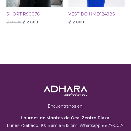
SHORT R90076
VESTIDO HMD12498S
₡
18 000
₡
12 600
₡
12 000
Encuentranos en:
Lourdes de Montes de Oca, Zentro Plaza.
Lunes - Sábado. 10:15 am a 6:15 pm. Whatsapp 8827-0074