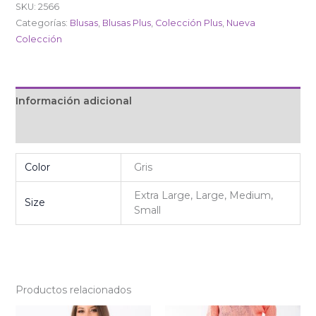
SKU:
2566
Categorías:
Blusas
,
Blusas Plus
,
Colección Plus
,
Nueva
Colección
Información adicional
Valoraciones (0)
Color
Gris
Extra Large, Large, Medium,
Size
Small
Productos relacionados
Original
Current
Original
Current