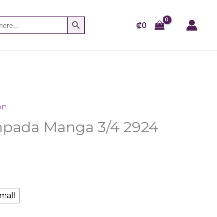
SEARCH BUTTON
₡
0
ón
mpada Manga 3/4 2924
mall