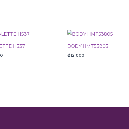
ETTE H537
BODY HMT53805
00
₡
12 000