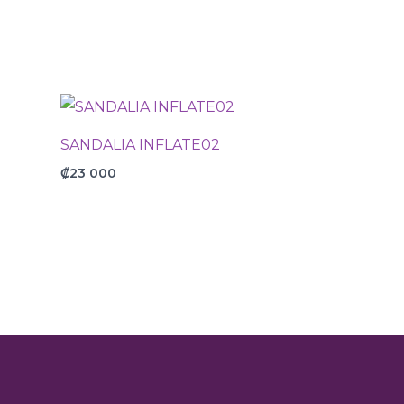
SANDALIA INFLATE02
₡
23 000