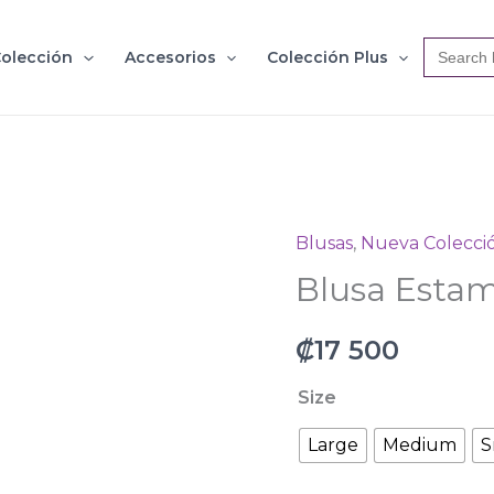
Search
olección
Accesorios
Colección Plus
for:
Blusas
,
Nueva Colecci
Blusa
Blusa Esta
Estampada
Manga
₡
17 500
3/4
2924
Size
cantidad
Large
Medium
S