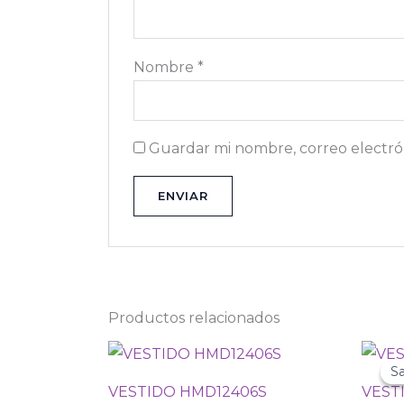
Nombre
*
Guardar mi nombre, correo electrón
Productos relacionados
Sa
Sa
VESTIDO HMD12406S
VESTI