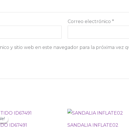
Correo electrónico
*
ico y sitio web en este navegador para la próxima vez 
Original
Current
price
price
le!
le!
was:
is:
DO ID67491
SANDALIA INFLATE02
₡23
₡13