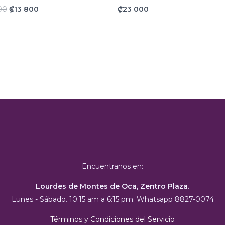
000.
800.
00
₡
13 800
₡
23 000
Encuentranos en:
Lourdes de Montes de Oca, Zentro Plaza.
Lunes - Sábado. 10:15 am a 6:15 pm. Whatsapp 8827-0074
Términos y Condiciones del Servicio