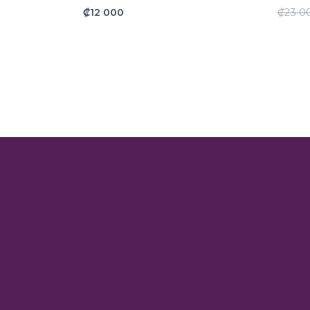
₡
12 000
₡
23 0