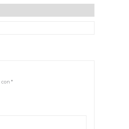
s con
*