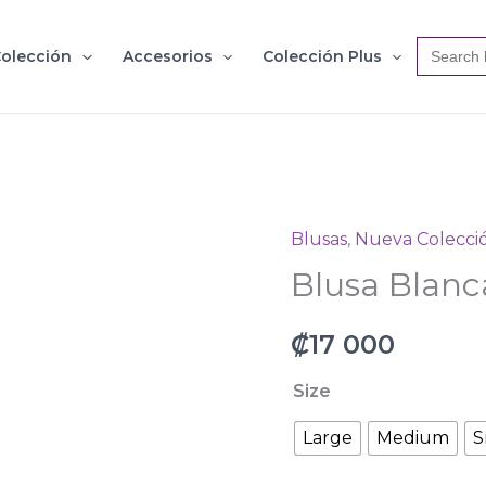
Search
olección
Accesorios
Colección Plus
for:
Blusas
,
Nueva Colecci
Blusa
Blusa Blanc
Blanca
Y2536
₡
17 000
cantidad
Size
Large
Medium
S