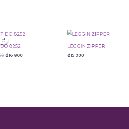
Original
Current
price
price
le!
le!
was:
is:
IDO 8252
LEGGIN ZIPPER
₡28
₡16
000.
800.
00
₡
16 800
₡
15 000