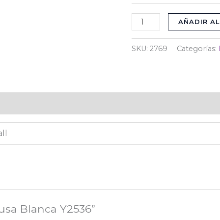
AÑADIR AL
SKU:
2769
Categorías:
)
ll
lusa Blanca Y2536”