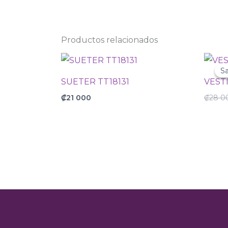
Productos relacionados
Sa
Sa
SUETER TT18131
VEST
₡
21 000
₡
28 0