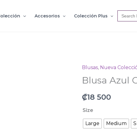
Search
olección
Accesorios
Colección Plus
for:
Blusas
,
Nueva Colecci
Blusa
Blusa Azul 
Azul
Oscuro
₡
18 500
Rayas
2988
Size
cantidad
Large
Medium
S