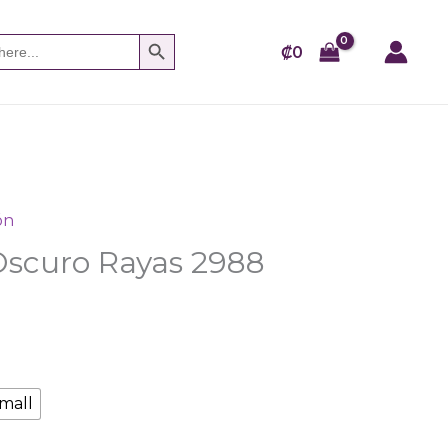
SEARCH BUTTON
₡
0
ón
Oscuro Rayas 2988
mall