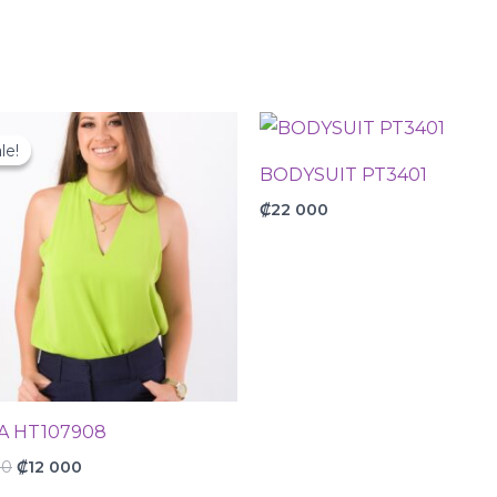
Original
Current
price
price
le!
le!
was:
is:
BODYSUIT PT3401
₡15
₡12
000.
000.
₡
22 000
A HT107908
00
₡
12 000