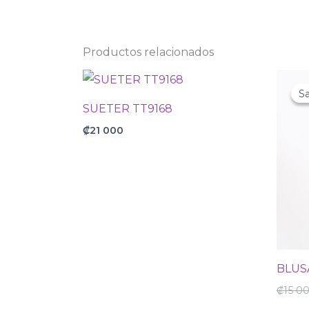
Productos relacionados
Sa
Sa
SUETER TT9168
₡
21 000
BLUS
₡
15 0