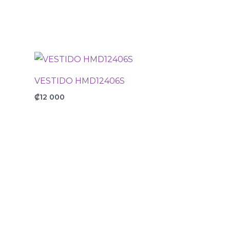
VESTIDO HMD12406S
₡
12 000