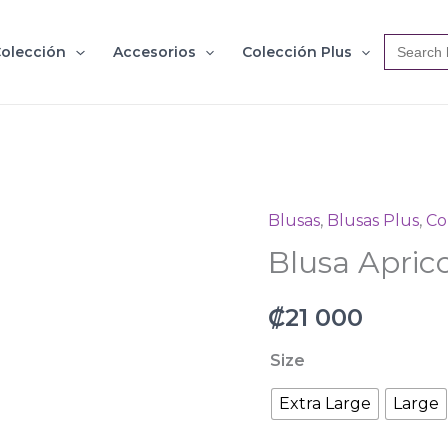
Search
olección
Accesorios
Colección Plus
for:
Blusas
,
Blusas Plus
,
Co
Blusa
Blusa Apric
Apricot
cantidad
₡
21 000
Size
Extra Large
Large