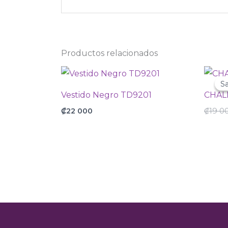
Productos relacionados
Sa
Sa
Vestido Negro TD9201
CHAL
₡
22 000
₡
19 0