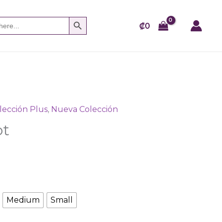
SEARCH BUTTON
₡
0
lección Plus
,
Nueva Colección
ot
Medium
Small