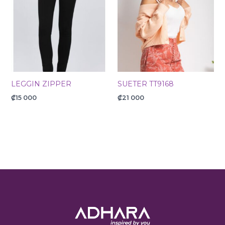
LEGGIN ZIPPER
SUETER TT9168
₡
15 000
₡
21 000