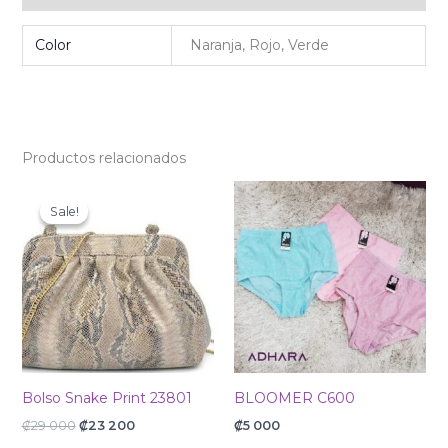
Color
Naranja, Rojo, Verde
Productos relacionados
Original
Current
price
price
Sale!
Sale!
was:
is:
₡29
₡23
000.
200.
Bolso Snake Print 23801
BLOOMER C600
₡
29 000
₡
23 200
₡
5 000