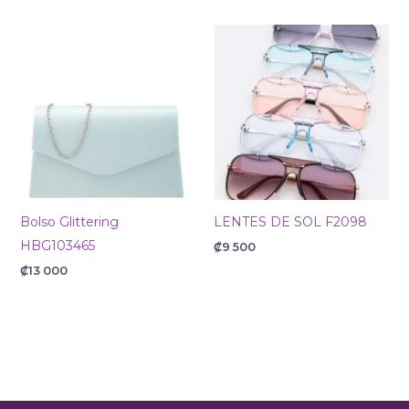
Bolso Glittering
LENTES DE SOL F2098
HBG103465
₡
9 500
₡
13 000