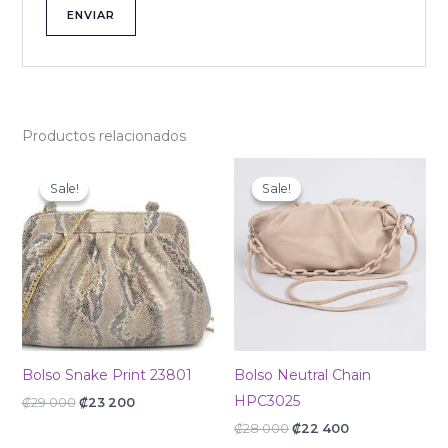
Productos relacionados
Original
Current
Original
Current
price
price
price
price
Sale!
Sale!
Sale!
Sale!
was:
is:
was:
is:
₡29
₡23
₡28
₡22
000.
200.
000.
400.
Bolso Snake Print 23801
Bolso Neutral Chain
HPC3025
₡
29 000
₡
23 200
₡
28 000
₡
22 400