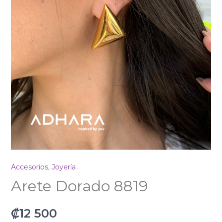
Accesorios
,
Joyería
Arete Dorado 8819
₡
12 500