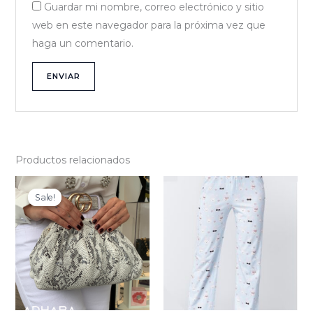
Guardar mi nombre, correo electrónico y sitio
web en este navegador para la próxima vez que
haga un comentario.
Productos relacionados
Original
Current
price
price
Sale!
Sale!
was:
is:
₡29
₡23
000.
200.