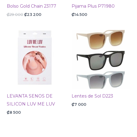
Bolso Gold Chain 23177
Pijama Plus P71980
₡
29 000
₡
23 200
₡
14 500
LEVANTA SENOS DE
Lentes de Sol D223
SILICON LUV ME LUV
₡
7 000
₡
8 500