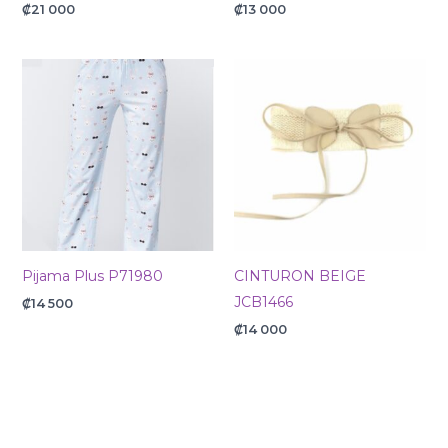
₡
21 000
₡
13 000
Pijama Plus P71980
CINTURON BEIGE
JCB1466
₡
14 500
₡
14 000